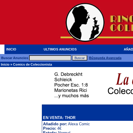
INICIO
ULTIMOS ANUNCIOS
AÑAD
Buscar Anuncios
Búsqueda Avanzada
Inicio
»
Comics de Coleccionista
EN VENTA: THOR
Añadido por:
Alexa Comic
Precio:
4€
Estado:
Normal