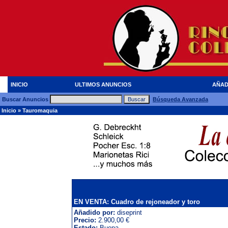
INICIO
ULTIMOS ANUNCIOS
AÑAD
Buscar Anuncios
Búsqueda Avanzada
Inicio
»
Tauromaquia
EN VENTA: Cuadro de rejoneador y toro
Añadido por:
diseprint
Precio:
2.900,00 €
Estado:
Buena