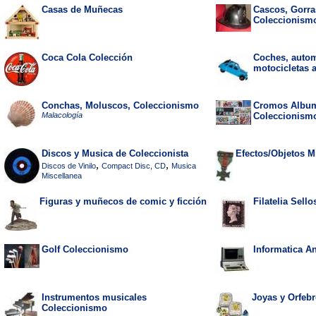
Casas de Muñecas
Cascos, Gorras
Coleccionism
Coca Cola Colección
Coches, autom
motocicletas a
Conchas, Moluscos, Coleccionismo
Cromos Album
Malacología
Coleccionism
Discos y Musica de Coleccionista
Efectos/Objetos Mi
,
,
Discos de Vinilo
Compact Disc, CD
Musica
Miscellanea
Figuras y muñecos de comic y ficción
Filatelia Sell
Golf Coleccionismo
Informatica A
Instrumentos musicales
Joyas y Orfeb
Coleccionismo