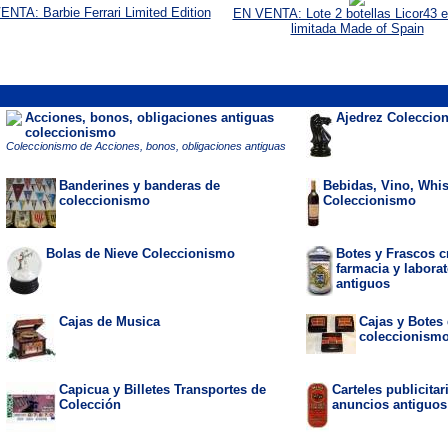
NTA: Barbie Ferrari Limited Edition
EN VENTA: Lote 2 botellas Licor43 e
limitada Made of Spain
Acciones, bonos, obligaciones antiguas
Ajedrez Coleccio
coleccionismo
Coleccionismo de Acciones, bonos, obligaciones antiguas
Banderines y banderas de
Bebidas, Vino, Whis
coleccionismo
Coleccionismo
Bolas de Nieve Coleccionismo
Botes y Frascos cr
farmacia y labora
antiguos
Cajas de Musica
Cajas y Botes
coleccionism
Capicua y Billetes Transportes de
Carteles publicita
Colección
anuncios antiguos