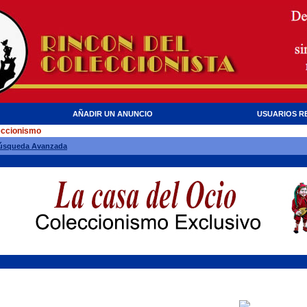
AÑADIR UN ANUNCIO
USUARIOS R
eccionismo
úsqueda Avanzada