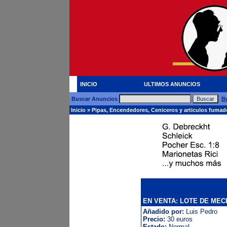
INICIO
ULTIMOS ANUNCIOS
Buscar Anuncios
B
Inicio
»
Pipas, Encendedores, Ceniceros y articulos fuma
EN VENTA: LOTE DE ME
Añadido por:
Luis Pedro
Precio:
30 euros
Estado:
Normal