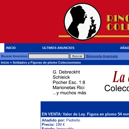
INICIO
ULTIMOS ANUNCIOS
AÑAD
Buscar Anuncios
Búsqueda Avanzada
Inicio
»
Soldados y Figuras de plomo Coleccionismo
EN VENTA: Valor de Ley. Figura en plomo 54 m
Añadido por:
Pedreño
Precio:
199 €
Estado:
Impecable