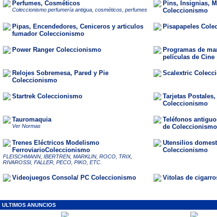
Perfumes, Cosméticos
Pins, Insignias, 
Coleccionismo perfumería antigua, cosméticos, perfumes
Coleccionismo
Pipas, Encendedores, Ceniceros y articulos
Pisapapeles Cole
fumador Coleccionismo
Power Ranger Coleccionismo
Programas de man
películas de Cine
Relojes Sobremesa, Pared y Pie
Scalextric Colecc
Coleccionismo
Startrek Coleccionismo
Tarjetas Postales
Coleccionismo
Tauromaquia
Teléfonos antiguos
Ver Normas
de Coleccionismo
Trenes Eléctricos Modelismo
Utensilios domest
FerroviarioColeccionismo
Coleccionismo
FLEISCHMANN, IBERTREN, MARKLIN, ROCO, TRIX,
RIVAROSSI, FALLER, PECO, PIKO, ETC.
Videojuegos Consola/ PC Coleccionismo
Vitolas de cigarr
ULTIMOS ANUNCIOS