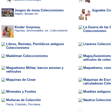
Juegos de mesa Coleccionismo
Juguetes Co
Naipes, Barajas etc.
Kinder Sorpresa,
La Guerra de las 
Figuritas, desmontables, etc. Coleccionismo
Coleccionismo
Libros, Revistas, Periódicos antiguos
Llaveros Colecci
Coleccionismo
Madelman Colecccionismo
Magia,Ilusionismo
artículos de cole
Maquetismo Militar, barcos aviones y
Maquetismo, cons
vehículos
Maquinas de Coser
Maquinas de Escri
calculadoras Col
Minerales y Fosiles
Muebles antiguos
Muñecas de Colección
Nautica Coleccio
,
,
Pasta
Celuloide
Porcelana