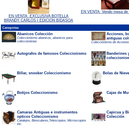
EN VENTA: Vendo mesa de bi
EN VENTA: EXCLUSIVA BOTELLA
BRANDY CARLOS I EDICION BIDASOA
Categorias
Abanicos Colección
Acciones, b
Coleccionismo abanicos, abanicos para
antiguas co
coleccionistas
Coleccionismo de Acciones
Autografos de famosos Coleccionismo
Banderines 
coleccionis
Billar, snooker Coleccionismo
Bolas de Niev
Botijos Coleccionismo
Cajas de Mu
Camaras Antiguas e instrumentos
Capicua y Bi
opticos Coleccionismo
Colección
Catalejos, Binoculares,Telescopios, Microscopios
etc.