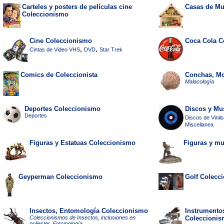
Carteles y posters de películas cine
Casas de M
Coleccionismo
Cine Coleccionismo
Coca Cola C
,
,
Cintas de Video VHS
DVD
Star Trek
Comics de Coleccionista
Conchas, Mo
Malacología
Deportes Coleccionismo
Discos y Mus
Deportes
Discos de Vinilo
Miscellanea
Figuras y Estatuas Coleccionismo
Figuras y mu
Geyperman Coleccionismo
Golf Colecc
Insectos, Entomología Coleccionismo
Instrumento
Coleccionismos de Insectos, inclusiones en
Coleccioni
poliester, Entomología