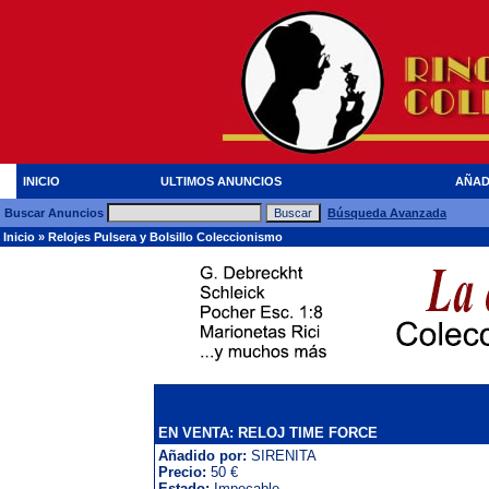
INICIO
ULTIMOS ANUNCIOS
AÑAD
Buscar Anuncios
Búsqueda Avanzada
Inicio
»
Relojes Pulsera y Bolsillo Coleccionismo
EN VENTA: RELOJ TIME FORCE
Añadido por:
SIRENITA
Precio:
50 €
Estado:
Impecable