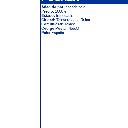
Añadido por:
casadelocio
Precio:
2000 €
Estado:
Impecable
Ciudad:
Talavera de la Reina
Comunidad:
Toledo
Código Postal:
45600
País:
España