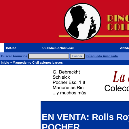
INICIO
ULTIMOS ANUNCIOS
AÑAD
Buscar Anuncios
Búsqueda Avanzada
Inicio
»
Maquetismo Civil aviones barcos
EN VENTA: Rolls Roy
POCHER