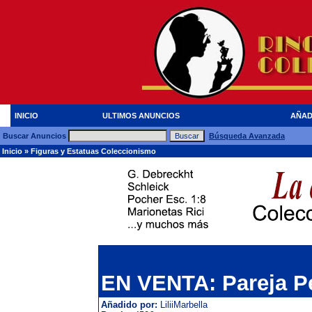
INICIO
ULTIMOS ANUNCIOS
AÑAD
Buscar Anuncios
Búsqueda Avanzada
Inicio
»
Figuras y Estatuas Coleccionismo
EN VENTA: Pareja Per
Añadido por:
LiliiMarbella