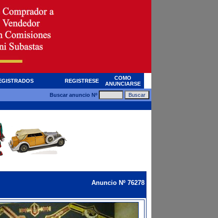
COMO
EGISTRADOS
REGISTRESE
ANUNCIARSE
Buscar anuncio Nº
Anuncio Nº 76278