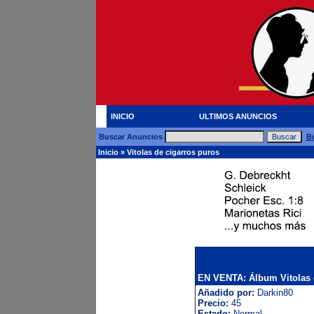
INICIO
ULTIMOS ANUNCIOS
Buscar Anuncios
B
Inicio
»
Vitolas de cigarros puros
EN VENTA: Álbum Vitolas 
Añadido por:
Darkin80
Precio:
45
Estado:
Normal