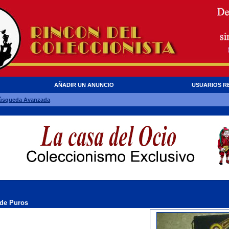
AÑADIR UN ANUNCIO
USUARIOS R
úsqueda Avanzada
de Puros