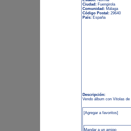
Ciudad:
Fuengirola
Comunidad:
Málaga
Código Postal:
29640
País:
España
Descripción:
Vendo álbum con Vitolas de
[Agregar a favoritos]
Mandar a un amigo