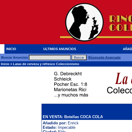
INICIO
ULTIMOS ANUNCIOS
AÑAD
Buscar Anuncios
Búsqueda Avanzada
Inicio
»
Latas de cerveza y refresco Coleccionismo
EN VENTA: Botellas COCA COLA
Añadido por:
Enrick
Estado:
Impecable
Ciudad:
Elda