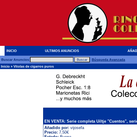
INICIO
ULTIMOS ANUNCIOS
AÑAD
Buscar Anuncios
Búsqueda Avanzada
Inicio
»
Vitolas de cigarros puros
EN VENTA: Serie completa Uiltje "Cuentos", serie
Añadido por:
vijosefa
Precio:
7,50€
Estado:
Buena