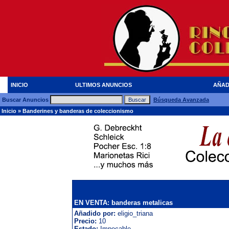
INICIO
ULTIMOS ANUNCIOS
AÑAD
Buscar Anuncios
Búsqueda Avanzada
Inicio
»
Banderines y banderas de coleccionismo
EN VENTA: banderas metalicas
Añadido por:
eligio_triana
Precio:
10
Estado:
Impecable