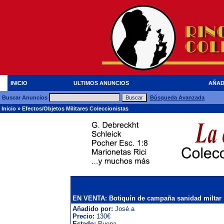
INICIO
ULTIMOS ANUNCIOS
AÑAD
Buscar Anuncios
Búsqueda Avanzada
Inicio
»
Efectos/Objetos Militares Coleccionistas
EN VENTA: Botiquín de campaña sanidad miltar
Añadido por:
José.a
Precio:
130€
Estado:
Buena