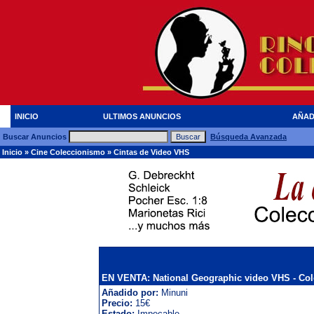
INICIO
ULTIMOS ANUNCIOS
AÑAD
Buscar Anuncios
Búsqueda Avanzada
Inicio
»
Cine Coleccionismo
»
Cintas de Video VHS
EN VENTA: National Geographic video VHS - Col
Añadido por:
Minuni
Precio:
15€
Estado:
Impecable