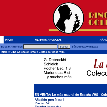
INICIO
ULTIMOS ANUNCIOS
AÑAD
Buscar Anuncios
Búsqueda Avanzada
Inicio
»
Cine Coleccionismo
»
Cintas de Video VHS
EN VENTA: Lo más natural de España VHS - Col
Añadido por:
Minuni
Precio:
5€
Estado:
Impecable