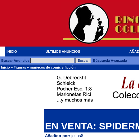
INICIO
ULTIMOS ANUNCIOS
AÑAD
Buscar Anuncios
Búsqueda Avanzada
Inicio
»
Figuras y muñecos de comic y ficción
EN VENTA: SPIDE
Añadido por:
jesus8