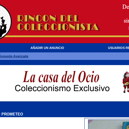
AÑADIR UN ANUNCIO
USUARIOS R
úsqueda Avanzada
O PROMETEO