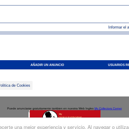
Informar el 
AÑADIR UN ANUNCIO
USUARIOS R
olitica de Cookies
Puede anunciarse gratuitamente tambien en nuestra Web Ingles
My Collectors Corner
recerte una mejor experiencia y servicio. Al navegar o utiliz