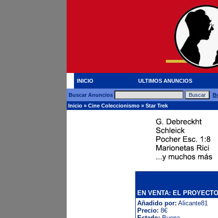
INICIO
ULTIMOS ANUNCIOS
Buscar Anuncios
B
Inicio
»
Cine Coleccionismo
»
Star Trek
EN VENTA: EL PROYECT
Añadido por:
Alicante81
Precio:
8€
Estado:
Buena