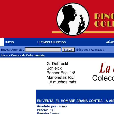
INICIO
ULTIMOS ANUNCIOS
AÑAD
Buscar Anuncios
Búsqueda Avanzada
Inicio
»
Comics de Coleccionista
EN VENTA: EL HOMBRE ARAÑA CONTRA LA A
Añadido por:
zumo
Precio:
7 €
Estado:
Normal