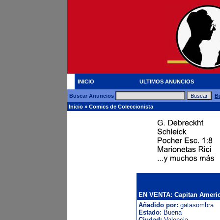
INICIO
ULTIMOS ANUNCIOS
Buscar Anuncios
B
Inicio
»
Comics de Coleccionista
EN VENTA: Capitan Americ
Añadido por:
gatasombra
Estado:
Buena
Ciudad:
Valencia