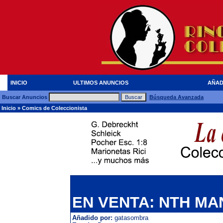
INICIO
ULTIMOS ANUNCIOS
AÑAD
Buscar Anuncios
Búsqueda Avanzada
Inicio
»
Comics de Coleccionista
EN VENTA: NTH MA
Añadido por:
gatasombra