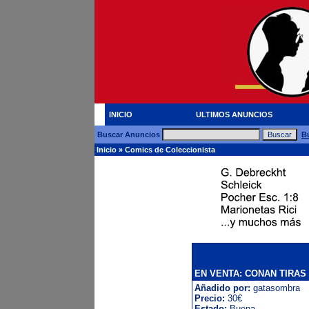
INICIO
ULTIMOS ANUNCIOS
Buscar Anuncios
B
Inicio
»
Comics de Coleccionista
EN VENTA: CONAN TIRAS
Añadido por:
gatasombra
Precio:
30€
Estado:
Buena