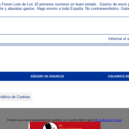
m Lote de Los 10 primeros numeros en buen estado . Gastos de envio por
ete y abaratas gastos. Hago envios a toda España. No contrareembolso. Gat
Informar el 
AÑADIR UN ANUNCIO
USUARIOS R
olitica de Cookies
Puede anunciarse gratuitamente tambien en nuestra Web Ingles
My Collectors Corner