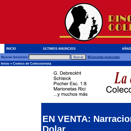
INICIO
ULTIMOS ANUNCIOS
AÑAD
Buscar Anuncios
Búsqueda Avanzada
Inicio
»
Comics de Coleccionista
EN VENTA: Narracione
Dolar