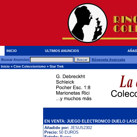
INICIO
ULTIMOS ANUNCIOS
AÑAD
Buscar Anuncios
Búsqueda Avanzada
Inicio
»
Cine Coleccionismo
»
Star Trek
EN VENTA: JUEGO ELECTRONICO DUELO LAS
Añadido por:
JESUS2302
Precio:
50 EUROS
Estado:
Buena