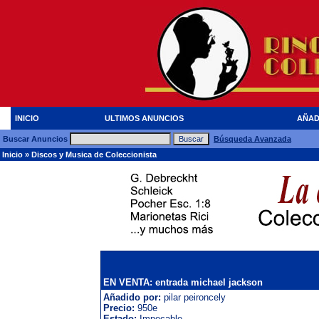
INICIO
ULTIMOS ANUNCIOS
AÑAD
Buscar Anuncios
Búsqueda Avanzada
Inicio
»
Discos y Musica de Coleccionista
EN VENTA: entrada michael jackson
Añadido por:
pilar peironcely
Precio:
950e
Estado:
Impecable