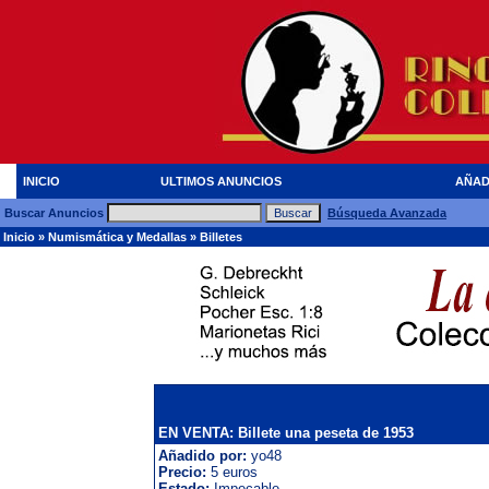
INICIO
ULTIMOS ANUNCIOS
AÑAD
Buscar Anuncios
Búsqueda Avanzada
Inicio
»
Numismática y Medallas
»
Billetes
EN VENTA: Billete una peseta de 1953
Añadido por:
yo48
Precio:
5 euros
Estado:
Impecable