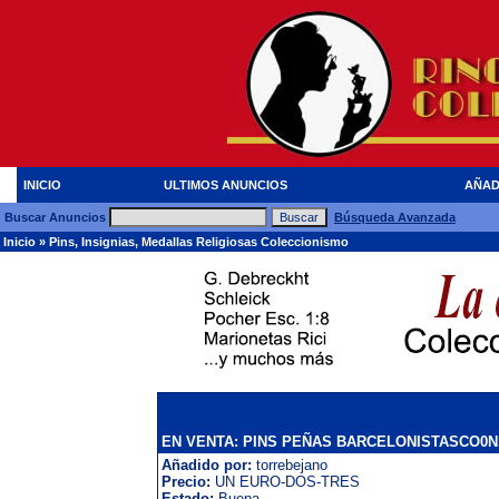
INICIO
ULTIMOS ANUNCIOS
AÑAD
Buscar Anuncios
Búsqueda Avanzada
Inicio
»
Pins, Insignias, Medallas Religiosas Coleccionismo
EN VENTA: PINS PEÑAS BARCELONISTASCO0
Añadido por:
torrebejano
Precio:
UN EURO-DOS-TRES
Estado:
Buena