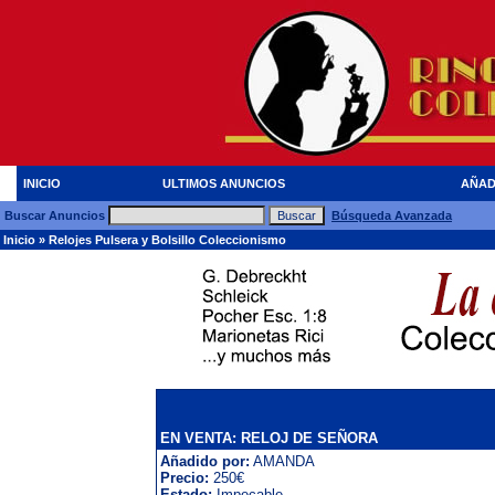
INICIO
ULTIMOS ANUNCIOS
AÑAD
Buscar Anuncios
Búsqueda Avanzada
Inicio
»
Relojes Pulsera y Bolsillo Coleccionismo
EN VENTA: RELOJ DE SEÑORA
Añadido por:
AMANDA
Precio:
250€
Estado:
Impecable