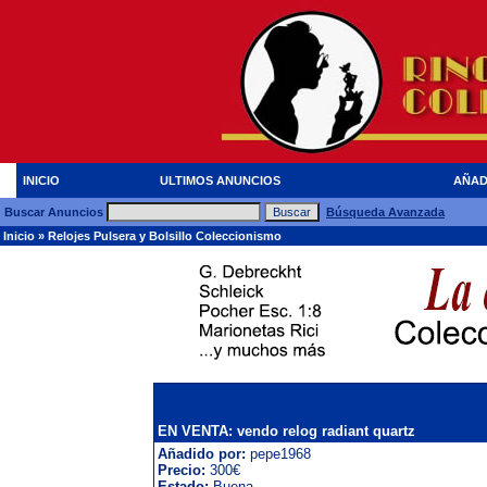
INICIO
ULTIMOS ANUNCIOS
AÑAD
Buscar Anuncios
Búsqueda Avanzada
Inicio
»
Relojes Pulsera y Bolsillo Coleccionismo
EN VENTA: vendo relog radiant quartz
Añadido por:
pepe1968
Precio:
300€
Estado:
Buena