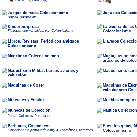
Juegos de mesa Coleccionismo
Juguetes Colecci
Naipes, Barajas etc.
Kinder Sorpresa,
La Guerra de las 
Figuritas, desmontables, etc. Coleccionismo
Coleccionismo
Libros, Revistas, Periódicos antiguos
Llaveros Colecci
Coleccionismo
Madelman Colecccionismo
Magia,Ilusionismo
artículos de cole
Maquetismo Militar, barcos aviones y
Maquetismo, cons
vehículos
Maquinas de Coser
Maquinas de Escri
calculadoras Col
Minerales y Fosiles
Muebles antiguos
Muñecas de Colección
Nautica Coleccio
,
,
Pasta
Celuloide
Porcelana
Perfumes, Cosméticos
Pins, Insignias, 
Coleccionismo perfumería antigua, cosméticos, perfumes
Coleccionismo