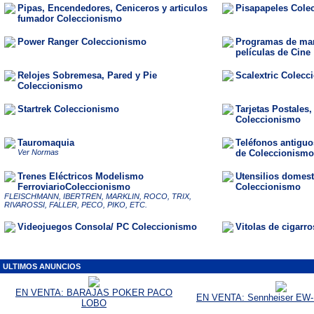
Pipas, Encendedores, Ceniceros y articulos
Pisapapeles Cole
fumador Coleccionismo
Power Ranger Coleccionismo
Programas de man
películas de Cine
Relojes Sobremesa, Pared y Pie
Scalextric Colecc
Coleccionismo
Startrek Coleccionismo
Tarjetas Postales
Coleccionismo
Tauromaquia
Teléfonos antiguos
Ver Normas
de Coleccionismo
Trenes Eléctricos Modelismo
Utensilios domest
FerroviarioColeccionismo
Coleccionismo
FLEISCHMANN, IBERTREN, MARKLIN, ROCO, TRIX,
RIVAROSSI, FALLER, PECO, PIKO, ETC.
Videojuegos Consola/ PC Coleccionismo
Vitolas de cigarr
ULTIMOS ANUNCIOS
EN VENTA: BARAJAS POKER PACO
EN VENTA: Sennheiser EW-
LOBO