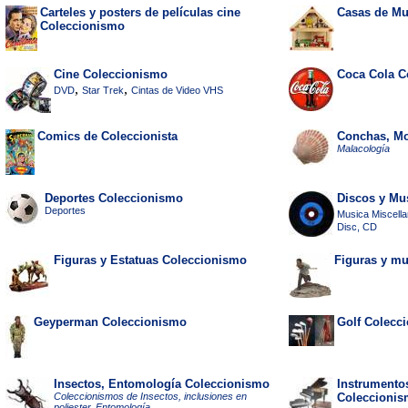
Carteles y posters de películas cine
Casas de M
Coleccionismo
Cine Coleccionismo
Coca Cola C
,
,
DVD
Star Trek
Cintas de Video VHS
Comics de Coleccionista
Conchas, Mo
Malacología
Deportes Coleccionismo
Discos y Mus
Deportes
Musica Miscell
Disc, CD
Figuras y Estatuas Coleccionismo
Figuras y mu
Geyperman Coleccionismo
Golf Colecc
Insectos, Entomología Coleccionismo
Instrumento
Coleccionismos de Insectos, inclusiones en
Coleccioni
poliester, Entomología