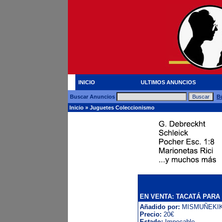
INICIO
ULTIMOS ANUNCIOS
Buscar Anuncios
B
Inicio
»
Juguetes Coleccionismo
EN VENTA: TACATÁ PAR
Añadido por:
MISMUÑEKI
Precio:
20€
Estado:
Impecable