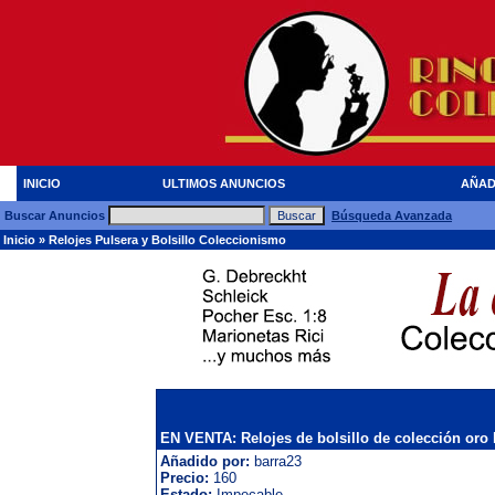
INICIO
ULTIMOS ANUNCIOS
AÑAD
Buscar Anuncios
Búsqueda Avanzada
Inicio
»
Relojes Pulsera y Bolsillo Coleccionismo
EN VENTA: Relojes de bolsillo de colección oro 
Añadido por:
barra23
Precio:
160
Estado:
Impecable