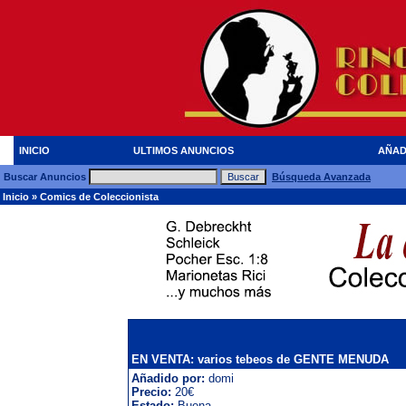
INICIO
ULTIMOS ANUNCIOS
AÑAD
Buscar Anuncios
Búsqueda Avanzada
Inicio
»
Comics de Coleccionista
EN VENTA: varios tebeos de GENTE MENUDA
Añadido por:
domi
Precio:
20€
Estado:
Buena