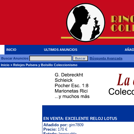
INICIO
ULTIMOS ANUNCIOS
AÑAD
Buscar Anuncios
Búsqueda Avanzada
Inicio
»
Relojes Pulsera y Bolsillo Coleccionismo
EN VENTA: EXCELENTE RELOJ LOTUS
Añadido por:
gim7809
Precio:
170 €
Estado:
Impecable