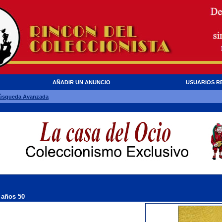
AÑADIR UN ANUNCIO
USUARIOS R
úsqueda Avanzada
 años 50