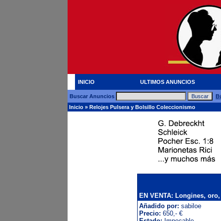
INICIO
ULTIMOS ANUNCIOS
Buscar Anuncios
B
Inicio
»
Relojes Pulsera y Bolsillo Coleccionismo
EN VENTA: Longines, oro,
Añadido por:
sabiloe
Precio:
650,- €
Estado:
Impecable