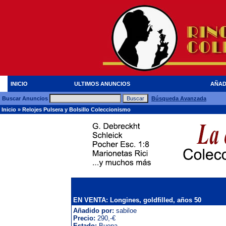
INICIO
ULTIMOS ANUNCIOS
AÑAD
Buscar Anuncios
Búsqueda Avanzada
Inicio
»
Relojes Pulsera y Bolsillo Coleccionismo
EN VENTA: Longines, goldfilled, años 50
Añadido por:
sabiloe
Precio:
290,-€
Estado:
Buena