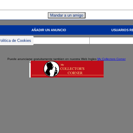
AÑADIR UN ANUNCIO
USUARIOS R
olitica de Cookies
Puede anunciarse gratuitamente tambien en nuestra Web Ingles
My Collectors Corner