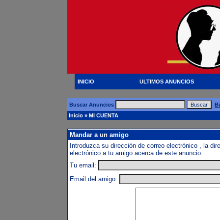
INICIO
ULTIMOS ANUNCIOS
Buscar Anuncios
B
Inicio
» MI CUENTA
Mandar a un amigo
Introduzca su dirección de correo electrónico , la d
electrónico a tu amigo acerca de este anuncio.
Tu email:
Email del amigo: