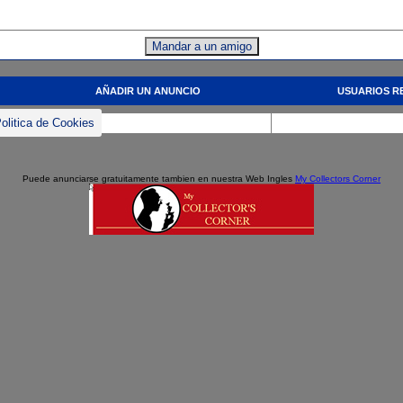
AÑADIR UN ANUNCIO
USUARIOS R
olitica de Cookies
Puede anunciarse gratuitamente tambien en nuestra Web Ingles
My Collectors Corner