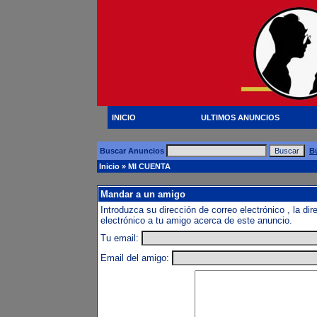
INICIO
ULTIMOS ANUNCIOS
Buscar Anuncios
B
Inicio
» MI CUENTA
Mandar a un amigo
Introduzca su dirección de correo electrónico , la d
electrónico a tu amigo acerca de este anuncio.
Tu email:
Email del amigo: