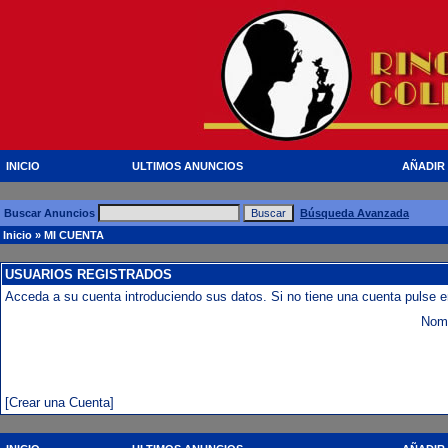
INICIO
ULTIMOS ANUNCIOS
AÑADIR
Buscar Anuncios
Búsqueda Avanzada
Inicio
» MI CUENTA
USUARIOS REGISTRADOS
Acceda a su cuenta introduciendo sus datos. Si no tiene una cuenta pulse e
Nomb
[Crear una Cuenta]