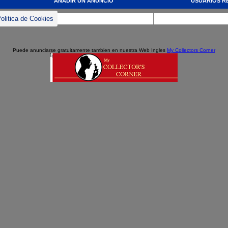
AÑADIR UN ANUNCIO
USUARIOS R
olitica de Cookies
Puede anunciarse gratuitamente tambien en nuestra Web Ingles
My Collectors Corner