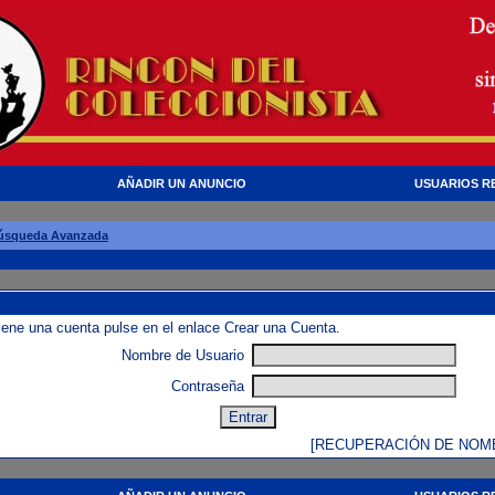
AÑADIR UN ANUNCIO
USUARIOS R
úsqueda Avanzada
iene una cuenta pulse en el enlace Crear una Cuenta.
Nombre de Usuario
Contraseña
[RECUPERACIÓN DE NOMB