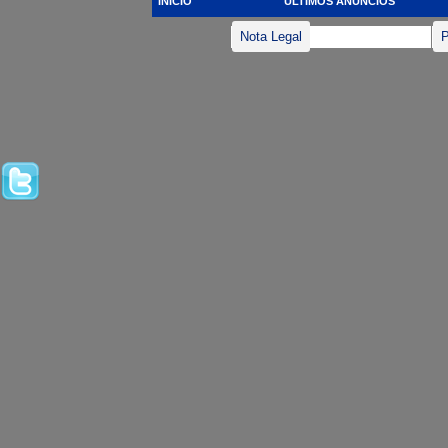
INICIO
ULTIMOS ANUNCIOS
Nota Legal
P