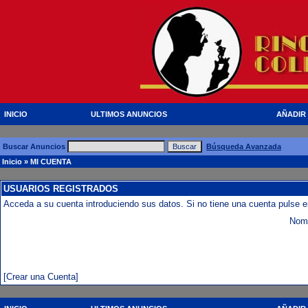
INICIO
ULTIMOS ANUNCIOS
AÑADIR
Buscar Anuncios
Búsqueda Avanzada
Inicio
» MI CUENTA
USUARIOS REGISTRADOS
Acceda a su cuenta introduciendo sus datos. Si no tiene una cuenta pulse e
Nomb
[Crear una Cuenta]