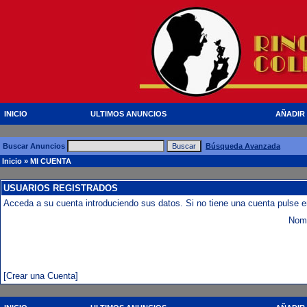
INICIO
ULTIMOS ANUNCIOS
AÑADIR
Buscar Anuncios
Búsqueda Avanzada
Inicio
» MI CUENTA
USUARIOS REGISTRADOS
Acceda a su cuenta introduciendo sus datos. Si no tiene una cuenta pulse e
Nomb
[Crear una Cuenta]