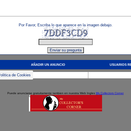
Por Favor, Escriba lo que aparece en la imagen debajo.
AÑADIR UN ANUNCIO
USUARIOS R
olitica de Cookies
Puede anunciarse gratuitamente tambien en nuestra Web Ingles
My Collectors Corner